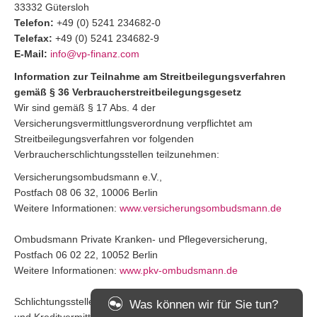
33332 Gütersloh
Telefon:
+49 (0) 5241 234682-0
Telefax:
+49 (0) 5241 234682-9
E-Mail:
info@vp-finanz.com
Information zur Teilnahme am Streitbeilegungsverfahren
gemäß § 36 Verbraucherstreitbeilegungsgesetz
Wir sind gemäß § 17 Abs. 4 der
Versicherungsvermittlungsverordnung verpflichtet am
Streitbeilegungsverfahren vor folgenden
Verbraucherschlichtungsstellen teilzunehmen:
Versicherungsombudsmann e.V.,
Postfach 08 06 32, 10006 Berlin
Weitere Informationen:
www.versicherungsombudsmann.de
Ombudsmann Private Kranken- und Pflegeversicherung,
Postfach 06 02 22, 10052 Berlin
Weitere Informationen:
www.pkv-ombudsmann.de
Schlichtungsstelle für gewerbliche Versicherungs- und Anlage-
Was können wir für Sie tun?