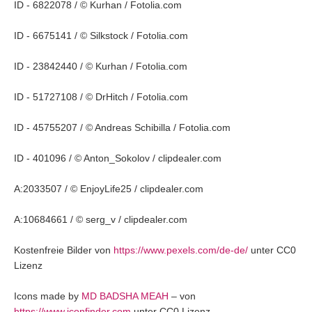
ID - 6822078 / © Kurhan / Fotolia.com
ID - 6675141 / © Silkstock / Fotolia.com
ID - 23842440 / © Kurhan / Fotolia.com
ID - 51727108 / © DrHitch / Fotolia.com
ID - 45755207 / © Andreas Schibilla / Fotolia.com
ID - 401096 / © Anton_Sokolov / clipdealer.com
A:2033507 / © EnjoyLife25 / clipdealer.com
A:10684661 / © serg_v / clipdealer.com
Kostenfreie Bilder von
https://www.pexels.com/de-de/
unter CC0
Lizenz
Icons made by
MD BADSHA MEAH
– von
https://www.iconfinder.com
unter CC0 Lizenz