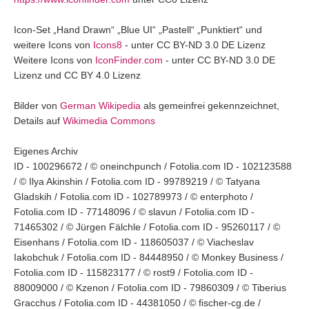
Icon-Set „Hand Drawn“ „Blue UI“ „Pastell“ „Punktiert“ und
weitere Icons von
Icons8
- unter CC BY-ND 3.0 DE Lizenz
Weitere Icons von
IconFinder.com
- unter CC BY-ND 3.0 DE
Lizenz und CC BY 4.0 Lizenz
Bilder von
German Wikipedia
als gemeinfrei gekennzeichnet,
Details auf
Wikimedia Commons
Eigenes Archiv
ID - 100296672 / © oneinchpunch / Fotolia.com ID - 102123588
/ © Ilya Akinshin / Fotolia.com ID - 99789219 / © Tatyana
Gladskih / Fotolia.com ID - 102789973 / © enterphoto /
Fotolia.com ID - 77148096 / © slavun / Fotolia.com ID -
71465302 / © Jürgen Fälchle / Fotolia.com ID - 95260117 / ©
Eisenhans / Fotolia.com ID - 118605037 / © Viacheslav
Iakobchuk / Fotolia.com ID - 84448950 / © Monkey Business /
Fotolia.com ID - 115823177 / © rost9 / Fotolia.com ID -
88009000 / © Kzenon / Fotolia.com ID - 79860309 / © Tiberius
Gracchus / Fotolia.com ID - 44381050 / © fischer-cg.de /